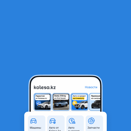
RU
Открыть приложение
1
/
3
Компрессор кондиционера
130 000 ₸
Город
Алматы, Алматинская