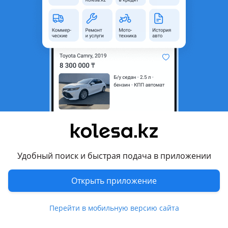
область
Состояние
Новая
Код запчасти
3163813101030,
316300813101030,
316300813101050, 741988
Есть доставка
Да
Подходит на авто
УАЗ Patriot
2005 - 2012 1 поколение, 2012 - 2014 1 поколение
рестайлинг
Удобный поиск и быстрая подача в приложении
Комментарий продавца
Открыть приложение
Новый компрессор кондиционера — 14005
* Номер в каталоге производителя: 3163813101030,
Перейти в мобильную версию сайта
316300813101030, 316300813101050, 741988