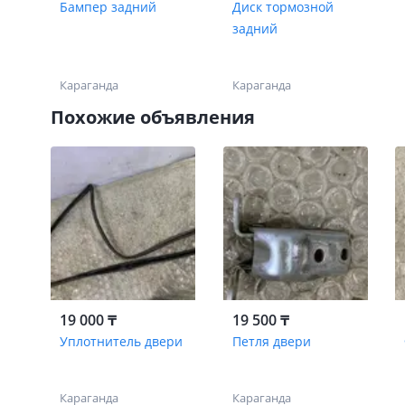
Бампер задний
Диск тормозной
задний
Караганда
Караганда
Похожие объявления
19 000 ₸
19 500 ₸
Уплотнитель двери
Петля двери
Караганда
Караганда