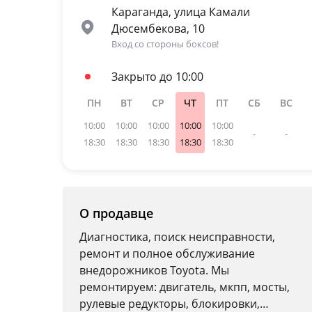
Караганда, улица Камали
Дюсембекова, 10
Вход со стороны боксов!
Закрыто до 10:00
ПН
ВТ
СР
ЧТ
ПТ
СБ
ВС
10:00
10:00
10:00
10:00
10:00
-
-
18:30
18:30
18:30
18:30
18:30
О продавце
Диагностика, поиск неисправности,
ремонт и полное обслуживание
внедорожников Toyota. Мы
ремонтируем: двигатель, мкпп, мосты,
рулевые редукторы, блокировки,