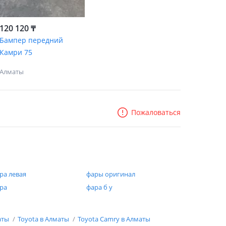
120 120 ₸
Бампер передний
Камри 75
Алматы
Пожаловаться
ра левая
фары оригинал
ра
фара б у
аты
Toyota в Алматы
Toyota Camry в Алматы