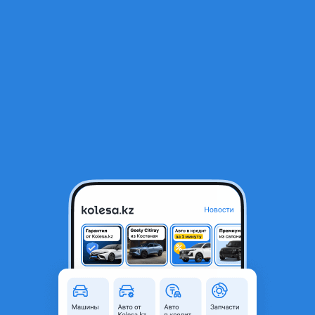
RU
Открыть приложение
1
/
6
XCMG XMR603 2026 года
20 300 000 ₸
Новая
Объявление находится в архиве и может быть