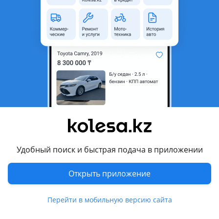
область
Состояние
Новая
Оригинальность
Оригинал
Код запчасти
ST-102-0011
Есть доставка
Да
Подходит на авто
Hyundai Elantra
2023 - н.в. 7 поколение рестайлинг , 2020 - н.в. 7 поколение
(CN7)
Удобный поиск и быстрая подача в приложении
Комментарий продавца
Открыть приложение
ST-102-0011
Перейти в мобильную версию сайта
Рамка кузова (часть) HYUNDAI ELANTRA 2020-2025 Наличие
и актуальную цену уточняйте у менеджера