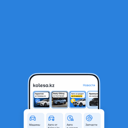
RU
Открыть приложение
В начало
1
/
2
Рамка кузова (часть)
2 400 ₸
Город
Караганда, Карагандинская