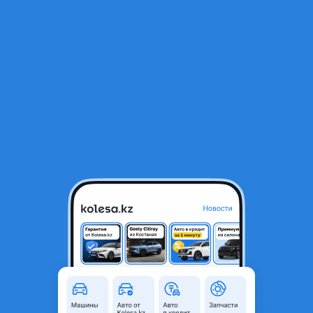
RU
Открыть приложение
1
/
10
ВАЗ (Lada) Priora 2172 2009 года
1 190 000 ₸
Объявление находится в архиве и может быть