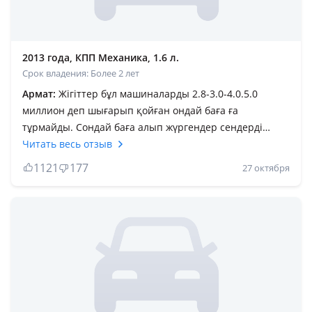
2013 года, КПП Механика, 1.6 л.
Срок владения: Более 2 лет
Армат:
Жігіттер бұл машиналарды 2.8-3.0-4.0.5.0
миллион деп шығарып қойған ондай баға ға
тұрмайды. Сондай баға алып жүргендер сендерді
қарату керек. Лайк басқаннан білуге болады менің
Читать весь отзыв
сөзімнің қаншалықты рас екенінің. Ана енді 176
1121
177
27 октября
дизлайк басқандар сол приорасы бар өткізе алмай
жүргендерғо. Либо жаңа кезінде алып сатқандар
бұлардың жақсысы қалмады көбінің пробектері көп
300 мыңнан асып кеткен но бірақ айналдырып қойған
кейін қарай. Лада 10 не бұл не ешқандай
айырмашылық жоққой. Запчасти қымбат бұған
қарағанда кейбір иномаркалардың запчасти арзан.
Қымбатқа алып саласың бірақ ешқандай комфорт жоқ.
Салондары панелдері сықырлап кетип бара жатасың.