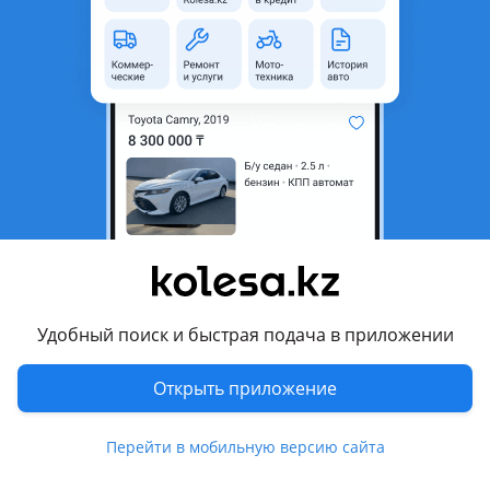
неактуальным.
Город
Павлодар, Павлодарская
область
Поколение
2007 - 2015 1 поколение
Кузов
Хэтчбек
Объем двигателя, л
1.6 (бензин)
Пробег
280 000 км
Коробка передач
Механика
Привод
Передний привод
Удобный поиск и быстрая подача в приложении
Руль
Слева
Растаможен в Казахстане
Да
Открыть приложение
Комментарий продавца
Перейти в мобильную версию сайта
1.6 16 клапный работает тихо масло не расходует ц. З.