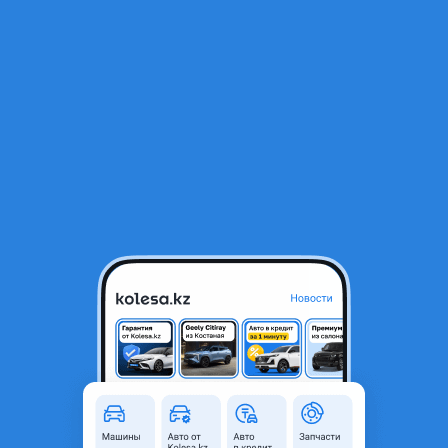
RU
Открыть приложение
1
/
8
Toyota Corolla 2011 года
5 000 000 ₸
Объявление находится в архиве и может быть