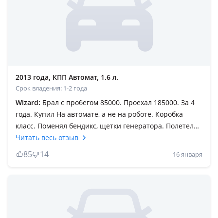
2013 года, КПП Автомат, 1.6 л.
Срок владения: 1-2 года
Wizard:
Брал с пробегом 85000. Проехал 185000. За 4
года. Купил На автомате, а не на роботе. Коробка
класс. Поменял бендикс, щетки генератора. Полетела
цепь грм. Остальное все работает идеально В гору
Читать весь отзыв
если едете на полный салон, то тяга маловата
85
14
16 января
конечно. На ровной трассе летом можно спокойно
обогнать прадики, которые прутся под 120 км/ч.
Поставил НОВЫЙ БЕЗ ПРОБЕГА двигатель 1.8, стал на
обгоне шустрее, чем 1.6. Городу расход 8.5-9 летом.
Каждый квартал заезжаю на специально на разные