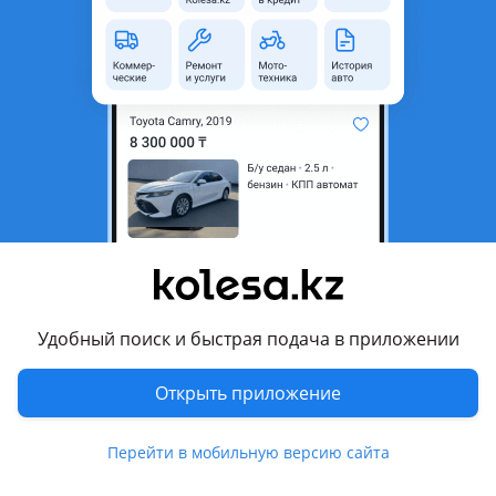
неактуальным.
Город
Алматы, Алматинская
область
Поколение
2006 - 2013 E140/150 (E15)
Кузов
Седан
Объем двигателя, л
1.8 (бензин)
Пробег
126 500 км
Коробка передач
Автомат
Привод
Передний привод
Удобный поиск и быстрая подача в приложении
Руль
Слева
Цвет
белый
Открыть приложение
Растаможен в Казахстане
Да
Перейти в мобильную версию сайта
велюр , аудиосистема, bluetooth , кондиционер , налог