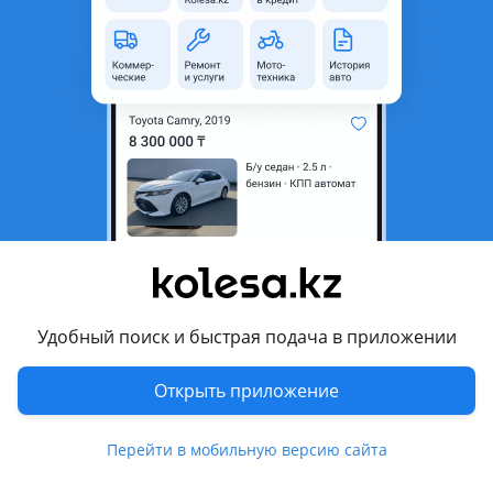
область
Состояние
Новая
Оригинальность
Оригинал
Код запчасти
ST-TY29-040-1
Есть доставка
Да
Подходит на авто
Toyota Corolla
2012 - 2016 E180 (E18/ZRE1), 2006 - 2013 E140/150 (E15), 2000
- 2008 E120 (E12/ZER/ZZE12/R1)
Удобный поиск и быстрая подача в приложении
Комментарий продавца
Открыть приложение
ST-TY29-040-1
Перейти в мобильную версию сайта
Дверь передняя TOYOTA COROLLA 06-13 Наличие и
актуальную цену уточняйте у менеджера