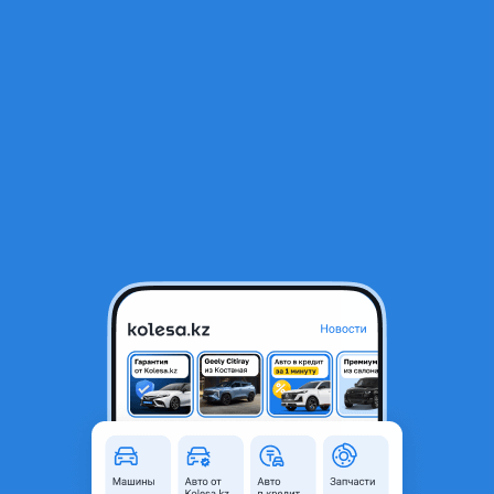
RU
Открыть приложение
В начало
1
/
2
Дверь передняя
72 400 ₸
Город
Алматы, Алматинская