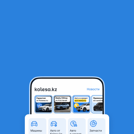
RU
Открыть приложение
В начало
1
/
2
Молдинг стекла передний Volkswagen Passat
15 000 ₸
Город
Алматы, Алматинская