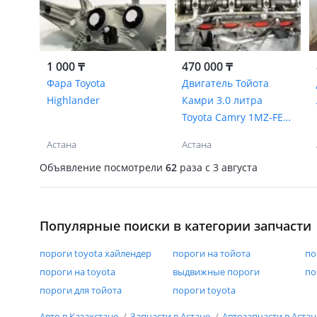
1 000 ₸
470 000 ₸
Фара Toyota
Двигатель Тойота
Highlander
Камри 3.0 литра
Toyota Camry 1MZ-FE
ДВС
Астана
Астана
Объявление посмотрели
62
раза
c 3 августа
Популярные поиски в категории запчасти
пороги toyota хайлендер
пороги на тойота
по
пороги на toyota
выдвижные пороги
по
пороги для тойота
пороги toyota
Авто в Казахстане
Запчасти в Астане
Автозапчасти в Аста