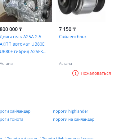
800 000 ₸
7 150 ₸
Двигатель A25A 2.5
Сайлентблок
АКПП автомат UB80E
UB80F гибрид A25FKS
A25FXS FKS FXS
Астана
Астана
Пожаловаться
роги хайландер
пороги highlander
роги тойота
пороги на хайландер
не
Toyota в Астане
Toyota Highlander в Астане