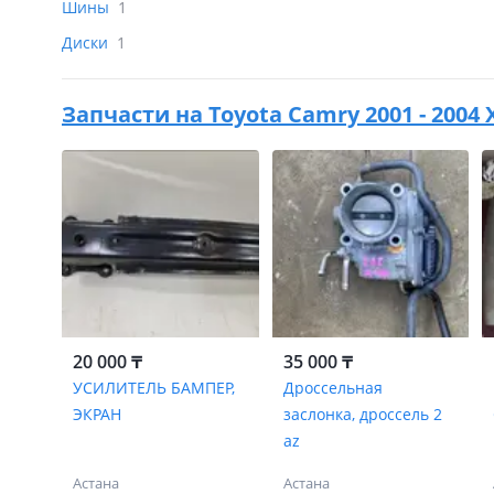
Шины
1
Диски
1
Запчасти на
Toyota Camry 2001 - 2004 
20 000 ₸
35 000 ₸
УСИЛИТЕЛЬ БАМПЕР,
Дроссельная
ЭКРАН
заслонка, дроссель 2
az
Астана
Астана