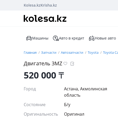
Kolesa.kz
Krisha.kz
Машины
Авто в кредит
Новые авто
Главная
Запчасти
Автозапчасти
Toyota
Toyota C
Двигатель 3MZ
520 000
₸
Город
Астана, Акмолинская
область
Состояние
Б/y
Оригинальность
Оригинал