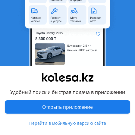
1998 - 2006 8 поколение рестайлинг (EA), 1996 - 1999 8
поколение (EA)
Комментарий продавца
• В наличий петли капота Галант 8 американец.
• Петли капота на Японец
• Отправка по Казахстану
Перевести
Другие объявления продавца
Удобный поиск и быстрая подача в приложении
АВТОРАЗБОР
Открыть приложение
Запчасти
Перейти в мобильную версию сайта
Автозапчасти
35