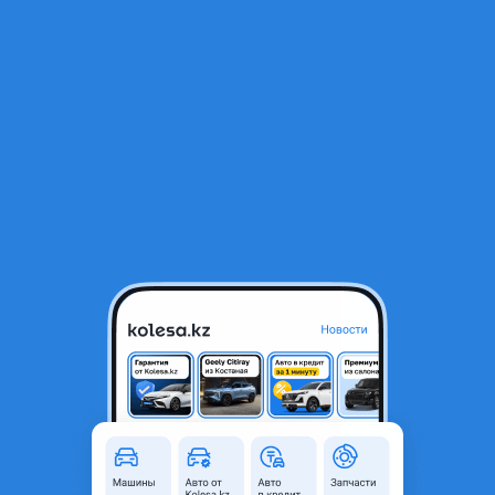
RU
Открыть приложение
Петли капота Галант 8
Петли капота Галант 8
20 000 ₸
Объявление находится в архиве и может быть
неактуальным.
Город
Алматы, Алматинская
область
Состояние
Б/y
Подходит на авто
Mitsubishi Galant