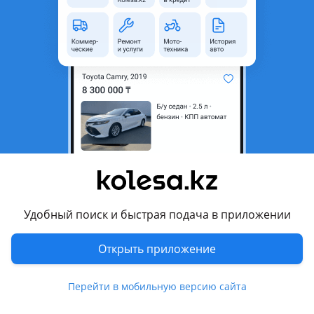
область
Состояние
Б/y
Оригинальность
Оригинал
Код запчасти
0002
Есть доставка
Да
Подходит на авто
Hyundai Sonata
2009 - 2014 6 поколение (YF), 2014 - 2017 7 поколение (LF),
2019 - н.в. 8 поколение (DN8), 2017 - 2022 7 поколение
рестайлинг (LF), 2023 - н.в. 8 поколение рестайлинг
Удобный поиск и быстрая подача в приложении
Комментарий продавца
Открыть приложение
Все детали на
Перейти в мобильную версию сайта
Киа Kia
Хюндай Hyundai