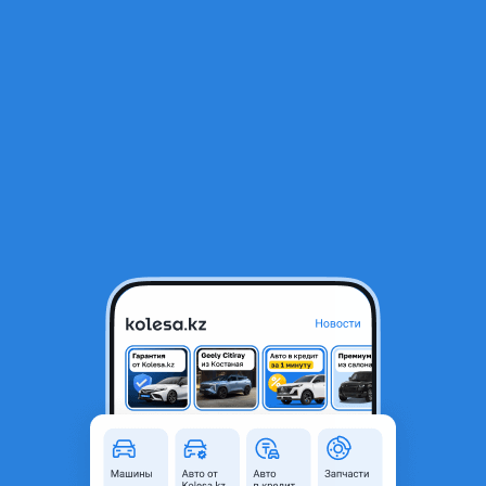
RU
Открыть приложение
1
/
9
Бампера на сонату Sonata 2012-2026
31 973 ₸
Город
Астана, Акмолинская