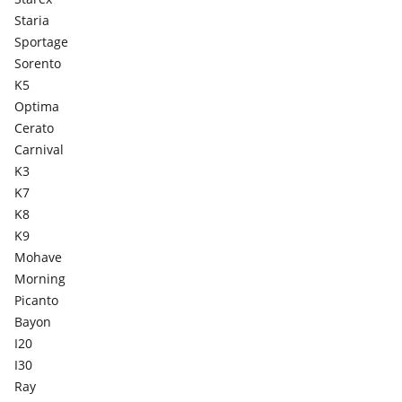
Staria
Sportage
Sorento
K5
Optima
Cerato
Carnival
K3
K7
K8
K9
Mohave
Morning
Picanto
Bayon
I20
I30
Ray