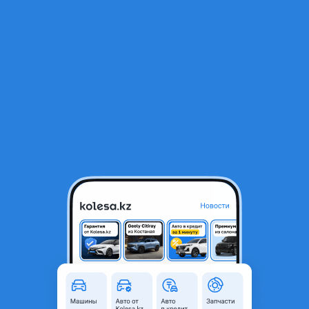
RU
Открыть приложение
1
/
10
Hyundai Accent 2018 года
6 000 000 ₸
Объявление находится в архиве и может быть