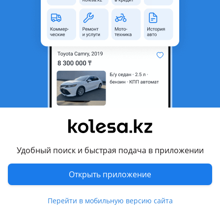
неактуальным.
Город
Шымкент, Туркестанская
область
Поколение
2017 - н.в. 5 поколение (HC)
Кузов
Седан
Объем двигателя, л
1.6 (бензин)
Пробег
157 000 км
Коробка передач
Автомат
Привод
Передний привод
Удобный поиск и быстрая подача в приложении
Руль
Слева
Цвет
серый металлик
Открыть приложение
Растаможен в Казахстане
Да
Перейти в мобильную версию сайта
противотуманки , велюр , bluetooth, MP3, USB , ГУР, ABS,