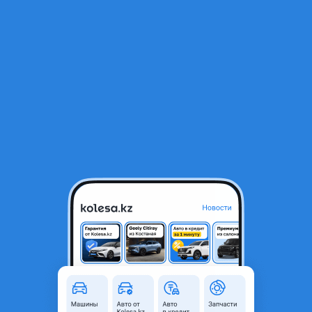
RU
Открыть приложение
1
/
3
RAys Volk Racing G25 R18 5x114.3 9J
340 000 ₸
Город
Алматы, Алматинская