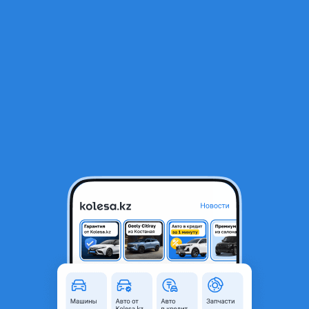
RU
Открыть приложение
В начало
1
/
2
Мотор печки
13 100 ₸
Город
Алматы, Алматинская