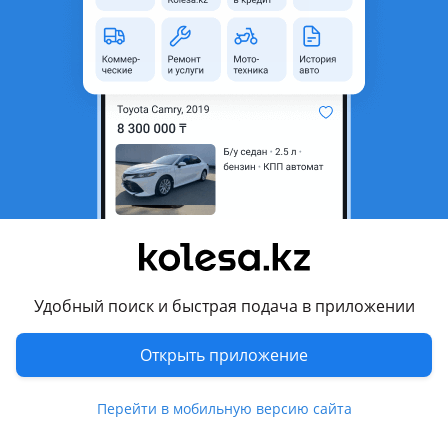
область
Состояние
Новая
Оригинальность
Оригинал
Код запчасти
ST-72223-AG000
Есть доставка
Да
Подходит на авто
Subaru Legacy
2003 - 2009 4 поколение (BL/BP)
Subaru Outback
Удобный поиск и быстрая подача в приложении
2006 - 2009 3 поколение рестайлинг (BL/BP), 2003 - 2007 3
поколение (BL/BP)
Открыть приложение
Комментарий продавца
Перейти в мобильную версию сайта
ST-72223-AG000