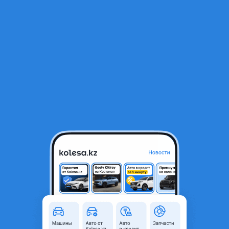
RU
Открыть приложение
1
/
8
Бампер передний в сборе Kia Ceed GT 86511J7KA0 Киа Сид
150 000 ₸
Город
Алматы, Алматинская