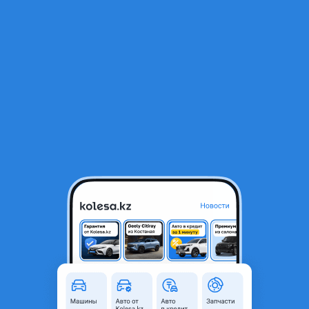
RU
Открыть приложение
1
/
3
Комплект BMW G30 M5 пакет
2 022 ₸
Город
Шымкент, Туркестанская