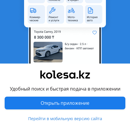
область
Состояние
Новая
Оригинальность
Оригинал
Возможна рассрочка или
Да
кредит
Есть доставка
Да
Комментарий продавца
В наличии полный комплект кузовных элементов для BMW
G30 с M5 пакетом.
Спортивный и агрессивный дизайн M5, точная заводская
Удобный поиск и быстрая подача в приложении
геометрия и штатная посадка — идеально подходит для
восстановления после ДТП, апгрейда внешнего вида или
Открыть приложение
полного тюнинга автомобиля.
Перейти в мобильную версию сайта
Состояние: новый/отличное