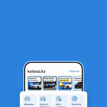
RU
Открыть приложение
1
/
4
Правый пыльник заднего бампера Land Cruiser 300
35 000 ₸
Город
Алматы, Алматинская