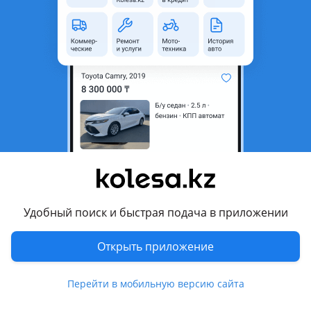
область
Состояние
Новая
Оригинальность
Оригинал
Есть доставка
Да
Комментарий продавца
Правый Пыльник заднего брызговика TOYOTA Land Cruiser
300 2021-2026, Накладка пыльник заднего бампера правая
сторона Тойота Лэнд Круизер 300
НОВЫЙ ОРИГИНАЛ
Удобный поиск и быстрая подача в приложении
МЫ НАХОДИМСЯ Г. АЛМАТЫ
Открыть приложение
ОТПРАВКА ПО РЕГИОНАМ
Перейти в мобильную версию сайта
Перевести