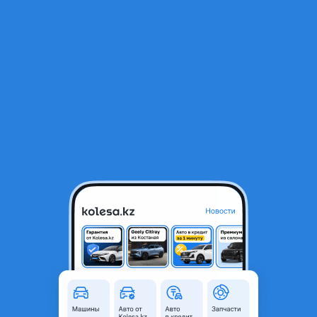
RU
Открыть приложение
В начало
1
/
2
Суппорт
182 800 ₸
Город
Алматы, Алматинская