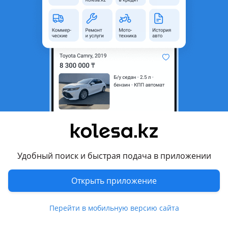
область
Состояние
Новая
Оригинальность
Оригинал
Код запчасти
47850-60110
Есть доставка
Да
Подходит на авто
Toyota Land Cruiser
2015 - 2021 J200 [2-й рестайлинг], 2012 - 2015 J200
рестайлинг, 2007 - 2012 J200
Удобный поиск и быстрая подача в приложении
Lexus LX 570
2015 - н.в. 3 поколение [2-й рестайлинг] (J2), 2012 - 2015 3
Открыть приложение
поколение рестайлинг (J2), 2007 - 2012 3 поколение (J2)
Показать больше
Lexus LX 450
Перейти в мобильную версию сайта
2015 - н.в. 3 поколение [2-й рестайлинг] (J2)
Комментарий продавца