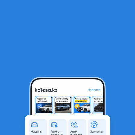
RU
Открыть приложение
В начало
1
/
2
Двигателя TSI CAW CAWA Audi, Skoda, Volkswagen
180 000 ₸
Город
Алматы, Алматинская