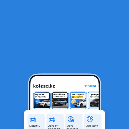
RU
Открыть приложение
1
/
10
Задний фары фонари туманки на хайлюкс
10 000 ₸
Город
Алматы, Алматинская