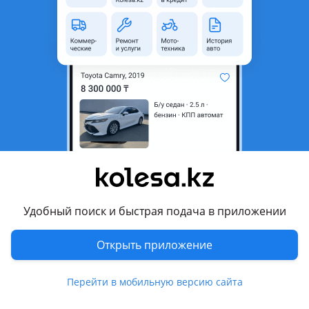
область
Состояние
Новая
Оригинальность
Оригинал
Есть доставка
Да
Подходит на авто
Toyota Hilux
2011 - 2015 7 поколение [2-й рестайлинг] (N1/N2/N3), 2005 -
2008 7 поколение (N1/N2/N3), 2015 - 2017 8 поколение (N1),
2020 - н.в. 8 поколение рестайлинг (N1), 2017 - 2020 8
поколение (N1)
Удобный поиск и быстрая подача в приложении
Комментарий продавца
Открыть приложение
При покупке уточняйте цену!
Цены могут измениться
Перейти в мобильную версию сайта