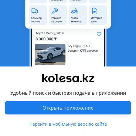
неактуальным.
Город
Алматы, Алматинская
область
Состояние
Б/y
Оригинальность
Оригинал
Комментарий продавца
В отличном состоянии, б/у, привозной. Оригинал!
-Также в наличий все запчaсти, б/у оригинал, привозной
Удобный поиск и быстрая подача в приложении
-Цену уточняйте по тел
Отправка по регионам и СНГ
Открыть приложение
Вас приветствует RX RAZBOR
Перейти в мобильную версию сайта
Мы находимся по адресу:
Алматы, Аймусина 13