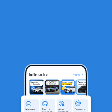
RU
Открыть приложение
В начало
1
/
2
Замок багажа, электро замок багажника Лексус Рх Lexus Rx
25 000 ₸
Объявление находится в архиве и может быть