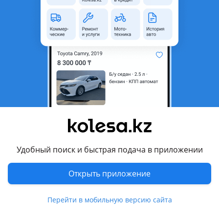
область
Состояние
Новая
Оригинальность
Оригинал
Код запчасти
ST-34-0052
Есть доставка
Да
Подходит на авто
Suzuki Grand Vitara
2012 - 2015 2 поколение [2-й рестайлинг] (JT/TE/TD), 2008 -
2012 2 поколение рестайлинг (JT/TE/TD), 2005 - 2008 2
поколение (JT/TE/TD), 2002 - 2006 1 поколение рестайлинг
Удобный поиск и быстрая подача в приложении
(FT/HT/GT)
Открыть приложение
Комментарий продавца
Перейти в мобильную версию сайта
ST-34-0052