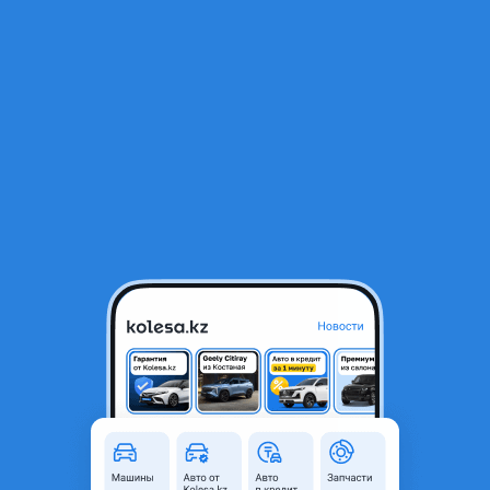
RU
Открыть приложение
В начало
1
/
2
Суппорт
19 100 ₸
Город
Алматы, Алматинская