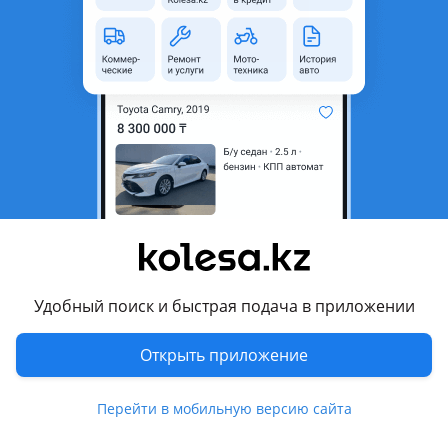
область
Состояние
Новая
Оригинальность
Оригинал
Код запчасти
ST-DW25-201-0
Есть доставка
Да
Подходит на авто
Ravon Nexia R3
2015 - н.в. 1 поколение
Daewoo Nexia
Удобный поиск и быстрая подача в приложении
2008 - 2016 1 поколение [2-й рестайлинг], 1994 - 2008 1
поколение
Открыть приложение
Комментарий продавца
Перейти в мобильную версию сайта
ST-DW25-201-0