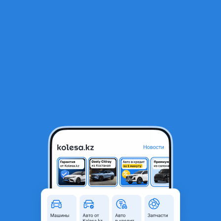
RU
Открыть приложение
В начало
1
/
2
Диффузор радиатора в сборе
16 350 ₸
Город
Павлодар, Павлодарская