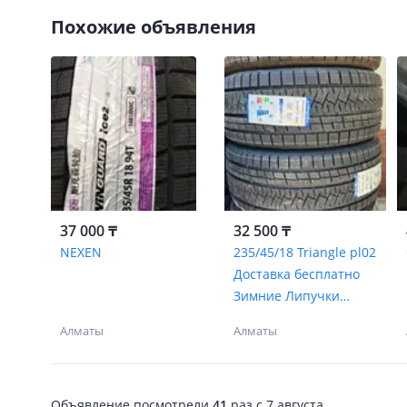
Похожие объявления
37 000 ₸
32 500 ₸
NEXEN
235/45/18 Triangle pl02
Доставка бесплатно
Зимние Липучки
Бесшумные
Алматы
Алматы
Объявление посмотрели
41
раз
c 7 августа