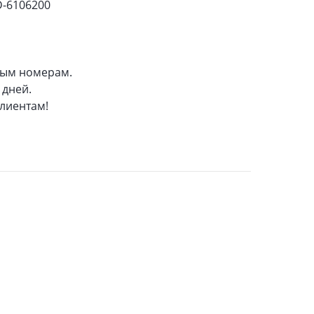
-6106200
ным номерам.
 дней.
клиентам!