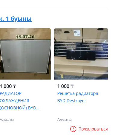
.к. 1 буыны
1 000 ₸
1 000 ₸
РАДИАТОР
Решетка радиатора
ОХЛАЖДЕНИЯ
BYD Destroyer
(ОСНОВНОЙ) BYD
DESTROYER 05
Алматы
Алматы
Пожаловаться