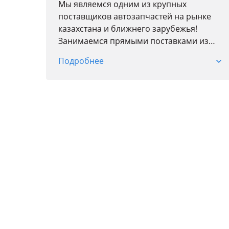
Мы являемся одним из крупных
поставщиков автозапчастей на рынке
казахстана и ближнего зарубежья!
Занимаемся прямыми поставками из
Китая, Кореи, ОАЭ, россии и Европы
Подробнее
оригинальных и аналоговых запчастей
на такие марки как KIA, HYUNDAI,
CHEVROLET, ZEEKR, CHERY, GEELY и
другие. Наша команда профессионалов
подберет вам нужную деталь по VIn коду
вашего автомобиля со 100% точностью.
Мы являемся партнером компании из
ОАЭ — Dossan, которая
зарекомендовала себя как
производитель аналоговых запчастей
высокого качества по оптимальной
цене!
Также оказываем услуги по поиску и
приобретению новых и б у запчастей из