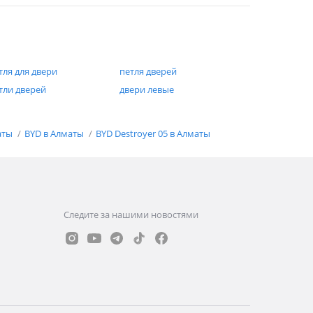
тля для двери
петля дверей
тли дверей
двери левые
аты
BYD в Алматы
BYD Destroyer 05 в Алматы
Следите за нашими новостями