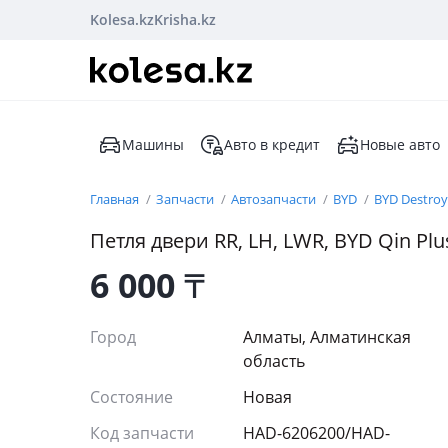
Kolesa.kz
Krisha.kz
Машины
Авто в кредит
Новые авто
Главная
Запчасти
Автозапчасти
BYD
BYD Destroy
Петля двери RR, LH, LWR, BYD Qin Plu
6 000
₸
Город
Алматы, Алматинская
область
Состояние
Новая
Код запчасти
HAD-6206200/HAD-