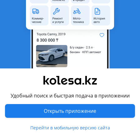
область
Состояние
Новая
Оригинальность
Оригинал
Код запчасти
ST-61-0004
Есть доставка
Да
Подходит на авто
Mitsubishi L200
2023 - н.в. 6 поколение, 2018 - н.в. 5 поколение рестайлинг
(KJ/KK/KL), 2015 - 2019 5 поколение (KJ/KK/KL)
Удобный поиск и быстрая подача в приложении
Mitsubishi Pajero Sport
2019 - н.в. 3 поколение рестайлинг (KS), 2016 - н.в. 3
Открыть приложение
поколение (KS)
Показать больше
Перейти в мобильную версию сайта
Комментарий продавца