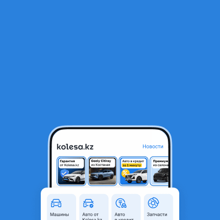
RU
Открыть приложение
В начало
1
/
2
Насос водяного охлаждения, помпа
14 050 ₸
Город
Алматы, Алматинская