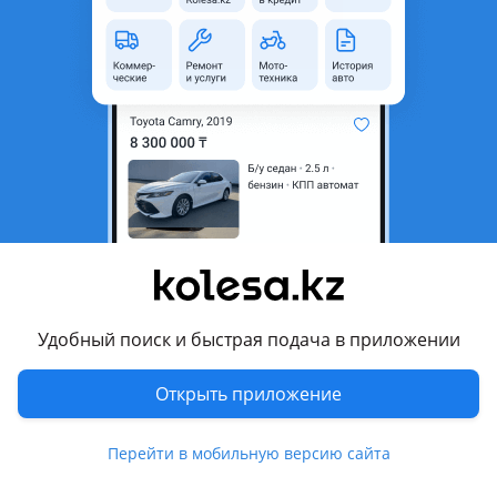
Объявление находится в архиве и может быть
неактуальным.
Город
Алматы, Алматинская
область
Состояние
Б/y
Оригинальность
Оригинал
Возможна рассрочка или
Да
кредит
Есть доставка
Да
Удобный поиск и быстрая подача в приложении
Подходит на авто
Открыть приложение
Toyota Camry
Toyota Estima
Перейти в мобильную версию сайта
Toyota Highlander