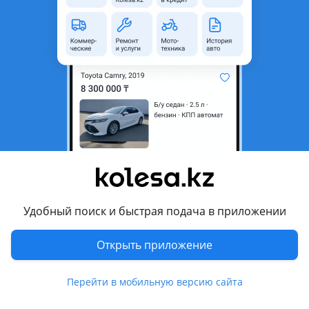
область
Состояние
Новая
Оригинальность
Оригинал
Комментарий продавца
По наличию уточняйте
Перевести
Другие объявления продавца
Avtoparts. kz
Удобный поиск и быстрая подача в приложении
Машины
Открыть приложение
Легковые
1
Перейти в мобильную версию сайта
Запчасти