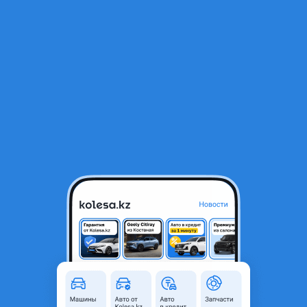
RU
Открыть приложение
В начало
1
/
2
Усилитель задний
1 000 ₸
Город
Алматы, Алматинская