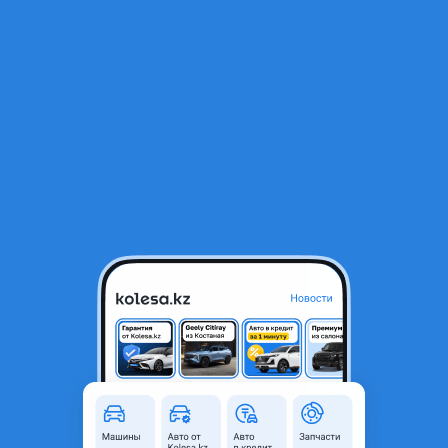
RU
Открыть приложение
1
/
9
Капот на Камри 30 35 оригинал
80 000 ₸
Объявление находится в архиве и может быть