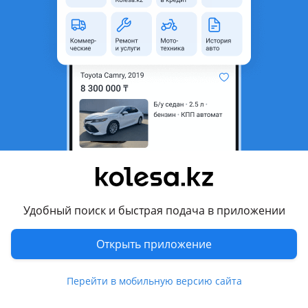
неактуальным.
Город
Караганда, Карагандинская
область
Состояние
Б/y
Подходит на авто
Toyota Camry
2001 - 2004 XV30, 2004 - 2006 XV30 рестайлинг (V35)
Комментарий продавца
Удобный поиск и быстрая подача в приложении
Капот на Камри 30 35 оригинал, отправка в регионы! В
Открыть приложение
наличии в разных цветах!
Перевести
Перейти в мобильную версию сайта