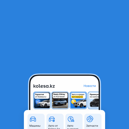
RU
Открыть приложение
В начало
1
/
2
Термостат
23 150 ₸
Город
Павлодар, Павлодарская