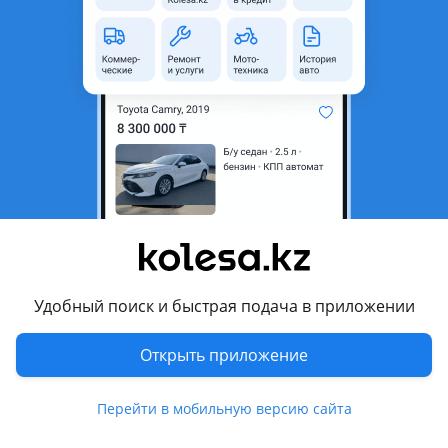
область
Состояние
Новая
Оригинальность
Оригинал
Код запчасти
ST-A2722000015
Есть доставка
Да
Подходит на авто
Mercedes-Benz C 160
2004 - 2007 W203/S203/CL203 рестайлинг
Mercedes-Benz C 250
Удобный поиск и быстрая подача в приложении
2014 - 2018 W205/S205/C205, 2011 - 2015 W204/S204/C204
рестайлинг, 2006 - 2011 W204/S204
Открыть приложение
Показать больше
Mercedes-Benz C 270
2004 - 2007 W203/S203/CL203 рестайлинг, 2000 - 2004
Перейти в мобильную версию сайта
W203/S203/CL203
Комментарий продавца