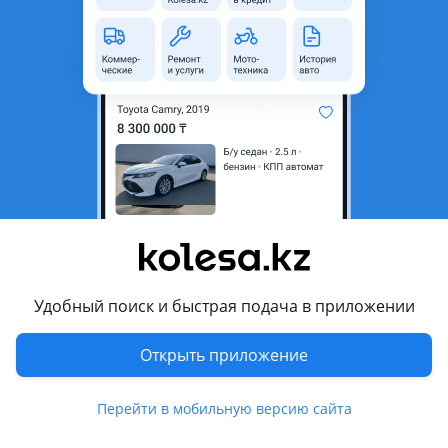
Город
Уральск, Западно-
Казахстанская область
Тип техники
Грейдер
Страна-производитель
Китай
Комментарий продавца
Грейдер в отличном состояние. Масла во время меняли.
Торг будет реальным клиентам. Варианты обмена на джип
кроссовер свежих годов
Перевести
Удобный поиск и быстрая подача в приложении
Другие объявления продавца
Открыть приложение
***012***
Перейти в мобильную версию сайта
Коммерческие