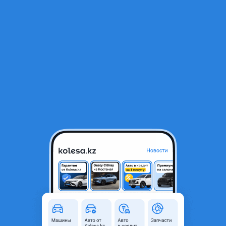
RU
Открыть приложение
1
/
6
XCMG GR215 2021 года
35 000 000 ₸
с пробегом