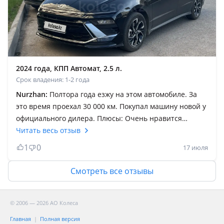
мысалы кәз өкінем соны алмағаныма мынаны 17 млн
ға алып қәзір 12 ге де сата алмаимын так что жиги
машина алар кезде асықпаңдар
2024 года, КПП Автомат, 2.5 л.
Срок владения: 1-2 года
Nurzhan:
Полтора года езжу на этом автомобиле. За
это время проехал 30 000 км. Покупал машину новой у
официального дилера. Плюсы: Очень нравится
дизайн — современный и привлекательный.
Читать весь отзыв
Автомобиль отлично подходит для дальних поездок:
1
0
17 июля
на трассе не устаёшь даже после долгой дороги.
Минусы: При трогании с места автоматическая
Смотреть все отзывы
коробка передач не сразу переключается с первой на
вторую передачу, из-за чего двигатель
раскручивается до высоких оборотов. Кроме того,
© 2006 — 2026 АО Колеса
шумоизоляция слабая — на высокой скорости музыку
Главная
Полная версия