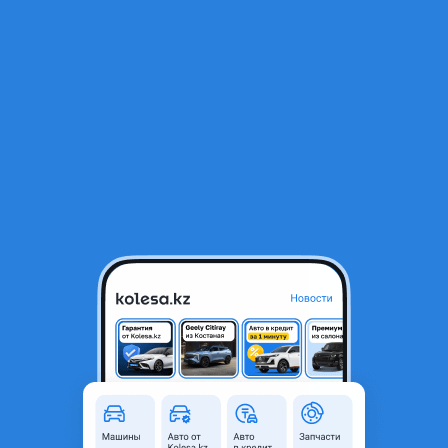
RU
Открыть приложение
1
/
6
Hyundai Sonata 2022 года
9 900 000 ₸
Объявление находится в архиве и может быть