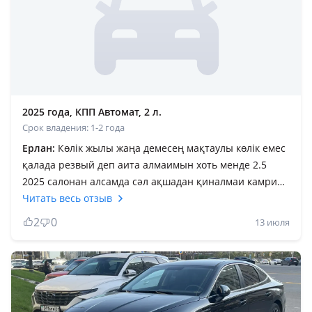
2025 года, КПП Автомат, 2 л.
Срок владения: 1-2 года
Ерлан:
Көлік жылы жаңа демесең мақтаулы көлік емес
қалада резвый деп аита алмаимын хоть менде 2.5
2025 салонан алсамда сәл ақшадан қиналмаи камри
75 мінілгенін ала салуым керек еді бірақ 1 жылда 340
Читать весь отзыв
мың жүріп тастадым таза таксовканың машинасы
2
0
13 июля
мынау соната өзіңе ары бері мінуге не советую но түрі
әдемі эодовка жестки оны машина аидаған адам
бірден сезеді плустары да жоқ емес акумуляторда быр
плусы бар егер дәңгәл салонан машина мінем десең
китаиски сборка болсада камри 80 ала беріңдер мен