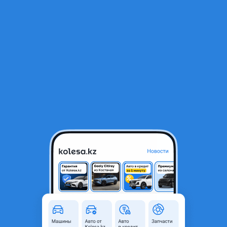
RU
Открыть приложение
1
/
8
Зимнюю шипованную резину
110 000 ₸
Город
Балхаш, Карагандинская