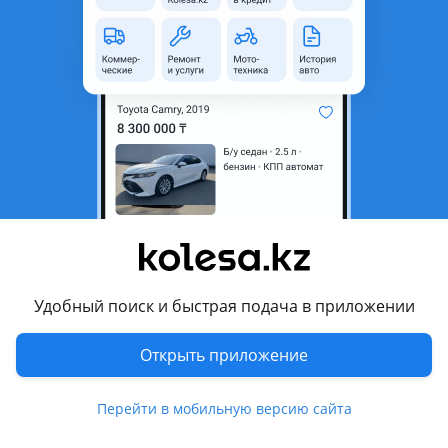
область
Состояние
Б/y
Сезонность
Зимние
Ширина
265 мм
Высота профиля
65
Диаметр
R17
Комментарий продавца
Продам две покрышки шипованные фирмы ROADSTONE
состояние новых.
Удобный поиск и быстрая подача в приложении
Перевести
Открыть приложение
8 августа 2026 г.
Пожаловаться
Перейти в мобильную версию сайта
© 2006 — 2026 АО Колеса