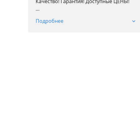
Качество! Гарантия! Доступные ЦЕНЫ!
Доставка по городу!
Подробнее
Более 20 лет на рынке!
Кузовные детали; Оптика; Радиаторы;
Автостекла; Детали подвески и двигателя;
Тормозная система; Трансмиссия;
Фильтры; Колодки; Антифриз; Свечи.
Точные цены и наличие уточняйте у
менеджеров по телефону.
Адрес магазина:
Ул. Транспортная 17/3
Режим работы:
Пн. Пт.09: 00 — 18: 00
Сб. Вс 10: 00 — 17: 00