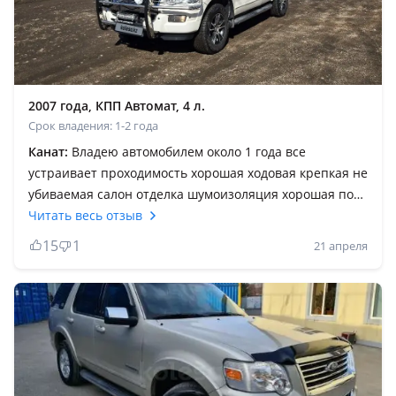
2007 года, КПП Автомат, 4 л.
Срок владения: 1-2 года
Канат:
Владею автомобилем около 1 года все
устраивает проходимость хорошая ходовая крепкая не
убиваемая салон отделка шумоизоляция хорошая по
обслушиванию запчасти доступны цены приемлевые
Читать весь отзыв
по трассе идёт отлично не хуже Прадика расход город
15
1
21 апреля
15литров трасса 10-12 как давить на газ. По
бездорожью вообще вопросов нет клиренс позволяет.
Установлено две печки в салоне зимой Ташкент. Семь
мест третий ряд складывается в ровный пол. Задняя
крышка багажника открывается отдельно от основной
двери. Двигатель прошёл у меня 320000км вопросов
нет надо вовремя менять масло.