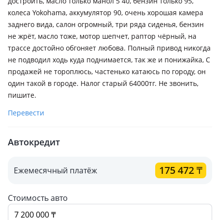
достроить, масло только манол 5 40, бензин только 95,
колеса Yokohama, аккумулятор 90, очень хорошая камера
заднего вида, салон огромный, три ряда сиденья, бензин
не жрёт, масло тоже, мотор шепчет, раптор чёрный, на
трассе достойно обгоняет любова. Полный привод никогда
не подводил ходь куда поднимается, так же и понижайка, С
продажей не тороплюсь, частенько катаюсь по городу, он
один такой в городе. Налог старый 64000тг. Не звонить,
пишите.
Перевести
Автокредит
175 472
₸
Ежемесячный платёж
Стоимость авто