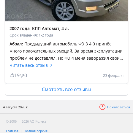
2007 года, КПП Автомат, 4 л.
Срок владения: 1-2 года
Абзал:
Предыдущий автомобиль ФЭ 3 4.0 принёс
много положительных эмоций. За время эксплуатации
проблем не доставлял. Но ФЭ 4 меня заворажил своим
видом. Автомобиль практически такой же как
Читать весь отзыв
предыдущий. Комфорт и надёжность. Путешествовать
19
0
23 февраля
одно удовольствие. Мой только на западе не побывал,
но в планах есть исправить это. Жаль что мы не
Смотреть все отзывы
рядом с США), было бы ещё веселее: запчасти,
желательно ставить оригинальные, а их надо
4 августа 2026 г.
Пожаловаться
заказывать. Конечно, у нас на рынке тоже можно
найти запчасти. А так КЛАССНАЯ тачка на все случаи
© 2006 — 2026 АО Колеса
жизни!
Главная
Полная версия