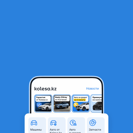
RU
Открыть приложение
1
/
13
Ford Explorer 2007 года
7 200 000 ₸
175 472 ₸
Ежемесячный платёж