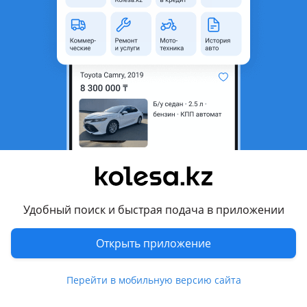
1 800 000 ₸
Первоначальный взнос
Рассчитать Кредит
Город
Алматы, Алматинская
область
Поколение
2005 - 2010 4 поколение
(U251)
Кузов
Внедорожник
Объем двигателя, л
4 (бензин)
Коробка передач
Автомат
Удобный поиск и быстрая подача в приложении
Привод
Полный привод
Открыть приложение
Руль
Слева
Цвет
черный
Перейти в мобильную версию сайта
Растаможен в Казахстане
Да