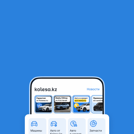
RU
Открыть приложение
В начало
1
/
2
АКПП lite ace привозная 2wd
500 000 ₸
Город
Алматы, Алматинская