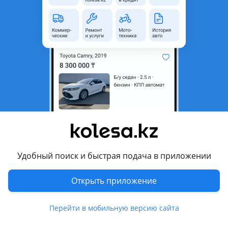
область
Состояние
Б/y
Оригинальность
Оригинал
Есть доставка
Да
Подходит на авто
Toyota Town Ace
2008 - н.в. 4 поколение
Toyota Lite Ace
2008 - н.в. 4 поколение
Удобный поиск и быстрая подача в приложении
Комментарий продавца
Открыть приложение
АКПП lite ace или towe ace привозная 2wd. Отправка в
регионы гарантия цена 500тыс
Перейти в мобильную версию сайта
Перевести