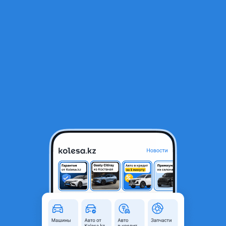
RU
Открыть приложение
1
/
3
Накладки на бампер
10 000 ₸
Город
Алматы, Алматинская