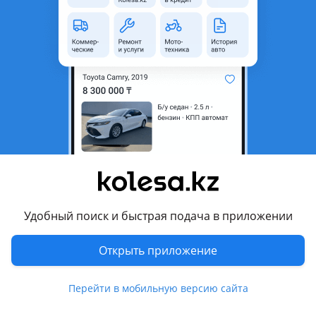
область
Состояние
Б/y
Оригинальность
Оригинал
Есть доставка
Да
Комментарий продавца
Цена за шт Также есть другие запчасти
Перевести
Условия доставки
Удобный поиск и быстрая подача в приложении
Отправка в регионы
Открыть приложение
Другие объявления продавца
JParts
Перейти в мобильную версию сайта