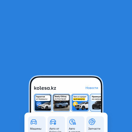
RU
Открыть приложение
1
/
5
Шторка на селектор акпп Mitsubishi pajero 4
10 000 ₸
Город
Алматы, Алматинская