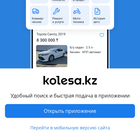
область
Состояние
Новая
Подходит на авто
Mitsubishi Pajero
2011 - 2015 4 поколение рестайлинг (V8xW/V9xW), 2014 -
2022 4 поколение [2-й рестайлинг] (V8xW/V9xW), 2006 - 2011
4 поколение (V8xW/V9xW)
Комментарий продавца
Шторка на селектор акпп Mitsubishi pajero 4
Удобный поиск и быстрая подача в приложении
Перевести
Открыть приложение
Другие объявления продавца
Перейти в мобильную версию сайта
Id7657931890432