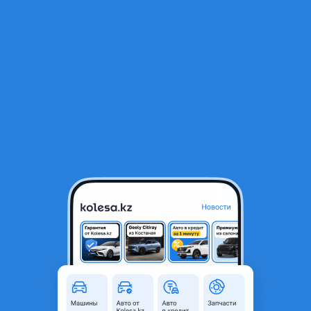
RU
Открыть приложение
1
/
5
205/55r16 Triangle 1шт
8 000 ₸
Город
Алматы, Алматинская