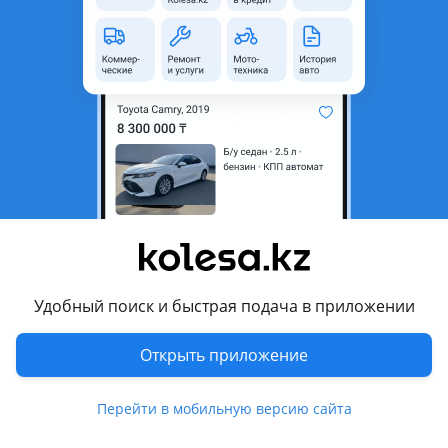
область
Состояние
Б/y
Сезонность
Зимние
Ширина
205 мм
Высота профиля
55
Диаметр
R16
Возможна рассрочка или
Да
кредит
Есть доставка
Да
Удобный поиск и быстрая подача в приложении
Комментарий продавца
Продам одиночную зимнюю шину 205/55r16 Triangle Snow
Открыть приложение
Lion PL01. Состояние шины нормальное. Гарантия на
шиномонтаж.
Перейти в мобильную версию сайта
Перевести