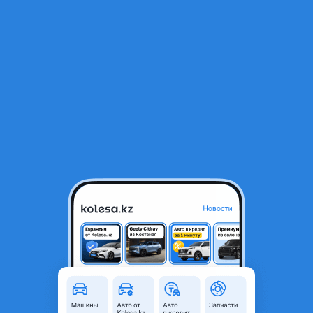
RU
Открыть приложение
В начало
1
/
2
Катушка зажигания
6 700 ₸
Город
Алматы, Алматинская