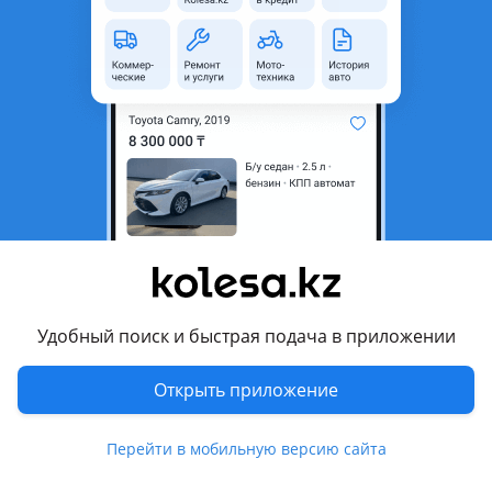
область
Состояние
Новая
Оригинальность
Оригинал
Код запчасти
ST-22448-31U01
Есть доставка
Да
Подходит на авто
Nissan Cefiro
1998 - 2003 A33, 1997 - 2000 A32 рестайлинг, 1994 - 1996 A32
Nissan Maxima
Удобный поиск и быстрая подача в приложении
1998 - 2000 A32 рестайлинг, 1995 - 2000 A32
Открыть приложение
Комментарий продавца
ST-22448-31U01
Перейти в мобильную версию сайта