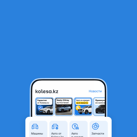
RU
Открыть приложение
1
/
3
Двигатель F18D4 Chevrolet Cruze
600 000 ₸
Город
Астана, Акмолинская