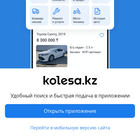
область
Состояние
Б/y
Оригинальность
Оригинал
Возможна рассрочка или
Да
кредит
Есть доставка
Да
Подходит на авто
Chevrolet Aveo
2006 - 2012 T250 рестайлинг (T250/T255)
Удобный поиск и быстрая подача в приложении
Chevrolet Cruze
2009 - 2012 J300
Открыть приложение
Комментарий продавца
Перейти в мобильную версию сайта
Контрактный двигатель на Шевроле Круз, Орландо, Авео и