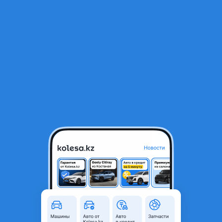
RU
Открыть приложение
В начало
1
/
2
Радиатор охлаждения вентилятор охлаждения интеркуллер 1.8-2.0
Gen 2-3
50 000 ₸