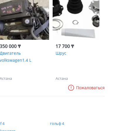
350 000 ₸
17 700 ₸
Двигатель
Шрус
volkswagen1.4 L
Астана
Астана
Пожаловаться
f 4
гольф 4