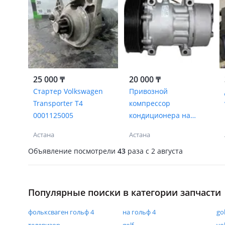
25 000 ₸
20 000 ₸
Стартер Volkswagen
Привозной
Transporter T4
компрессор
0001125005
кондиционера на
Гольф 4
Астана
Астана
Объявление посмотрели
43
раза
c 2 августа
Популярные поиски в категории запчасти
фольксваген гольф 4
на гольф 4
gol