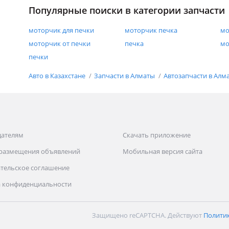
Популярные поиски в категории запчасти
моторчик для печки
моторчик печка
мо
моторчик от печки
печка
мо
печки
Авто в Казахстане
Запчасти в Алматы
Автозапчасти в Алм
дателям
Скачать приложение
 размещения объявлений
Мобильная версия сайта
тельское соглашение
 конфиденциальности
Защищено reCAPTCHA. Действуют
Полити