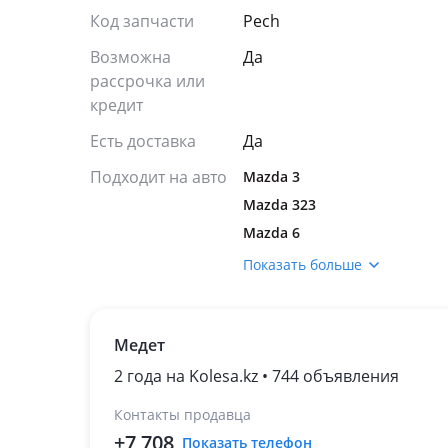
Код запчасти
Pech
Возможна
Да
рассрочка или
кредит
Есть доставка
Да
Подходит на авто
Mazda 3
Mazda 323
Mazda 6
Mazda 626
Показать больше
Mazda CX-5
Mazda Demio
Медет
Mazda Familia
Mazda Premacy
2 года на Kolesa.kz • 744 объявления
Mazda Xedos 6
Контакты продавца
Mazda Xedos 9
+7 708
Показать телефон