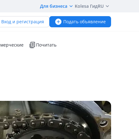
Для бизнеса
Kolesa Гид
RU
Вход и регистрация
Подать объявление
мерческие
Почитать