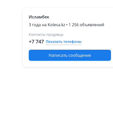
1987 - 1993 T170
1982 - 1987 T140
Исламбек
Toyota Cresta
1998 - 2001 X100
3 года на Kolesa.kz • 1 256 объявлений
рестайлинг
Контакты продавца
1996 - 1998 X100
1992 - 1996 X90 (X8)
+7 747
Показать телефоны
1988 - 1992 X80
Toyota Crown Majesta
Написать сообщение
2013 - 2018 S210
2009 - 2013 S200
2004 - 2009 S180
1991 - 1995 S140
1995 - 1999 S150
1999 - 2004 S170
Toyota Harrier
2017 - н.в. 3 поколение
рестайлинг
2013 - 2017 3 поколение