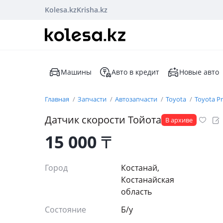
Kolesa.kz
Krisha.kz
Машины
Авто в кредит
Новые авто
Главная
Запчасти
Автозапчасти
Toyota
Toyota Pr
Датчик скорости Тойота
В архиве
15 000
₸
Город
Костанай,
Костанайская
область
Состояние
Б/y