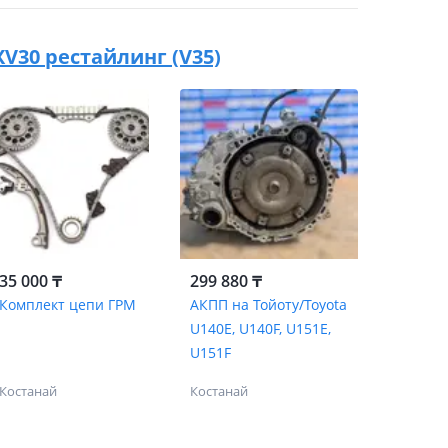
 XV30 рестайлинг (V35)
35 000 ₸
299 880 ₸
Комплект цепи ГРМ
АКПП на Тойоту/Toyota
U140E, U140F, U151E,
U151F
Костанай
Костанай