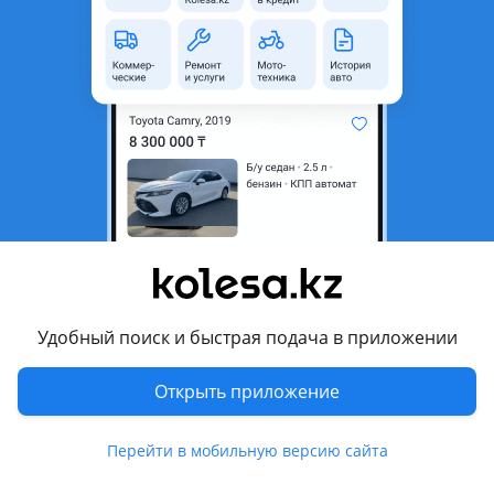
Город
Алматы, Алматинская
область
Состояние
Б/y
Оригинальность
Оригинал
Есть доставка
Да
Подходит на авто
Hyundai Grandeur
2009 - 2011 TG рестайлинг, 2005 - 2009 TG
Hyundai Santa Fe
Удобный поиск и быстрая подача в приложении
2009 - 2012 2 поколение рестайлинг (CM), 2005 - 2010 2
поколение (CM)
Открыть приложение
Показать больше
Kia Carnival
2006 - 2014 2 поколение (VQ)
Перейти в мобильную версию сайта
Комментарий продавца
Kia Optima