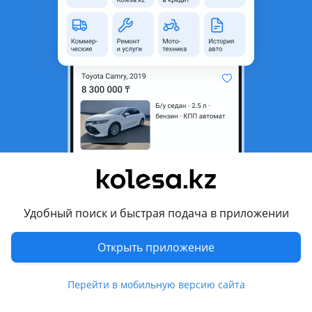
неактуальным.
Город
Алматы, Алматинская
область
Состояние
Новая
Оригинальность
Оригинал
Код запчасти
LAA-82020015
Возможна рассрочка или
Да
кредит
Подходит на авто
Удобный поиск и быстрая подача в приложении
Li One
Открыть приложение
2018 - н.в. 1 поколение
Li L9
Перейти в мобильную версию сайта
2024 - н.в. 1 поколение [Рестайлинг], 2022 - н.в. 1
поколение