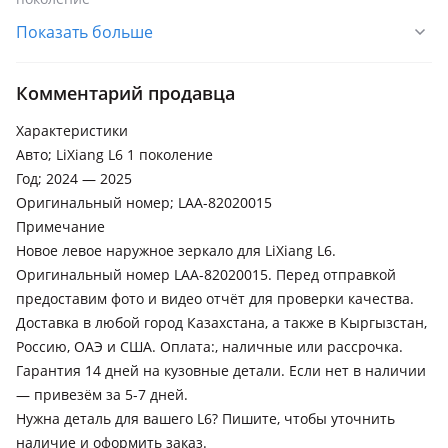
Показать больше
Li L8
2024 - н.в. 1 поколение , 2022 - н.в. 1 поколение
Комментарий продавца
Li L7
2024 - н.в. 1 поколение , 2022 - н.в. 1 поколение
Характеристики
Авто; LiXiang L6 1 поколение
Li Mega
Год; 2024 — 2025
2023 - н.в. 1 поколение
Оригинальный номер; LAA-82020015
Li L6
Примечание
2024 - н.в. 1 поколение
Новое левое наружное зеркало для LiXiang L6.
Оригинальный номер LAA-82020015. Перед отправкой
Li i8
предоставим фото и видео отчёт для проверки качества.
2025 - н.в. 1 поколение
Доставка в любой город Казахстана, а также в Кыргызстан,
Li i6
Россию, ОАЭ и США. Оплата:, наличные или рассрочка.
2025 - н.в. 1 поколение
Гарантия 14 дней на кузовные детали. Если нет в наличии
— привезём за 5-7 дней.
Нужна деталь для вашего L6? Пишите, чтобы уточнить
наличие и оформить заказ.