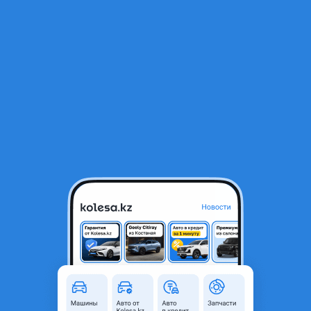
RU
Открыть приложение
1
/
7
Зеркало наружное левое № 899
297 000 ₸
Объявление находится в архиве и может быть